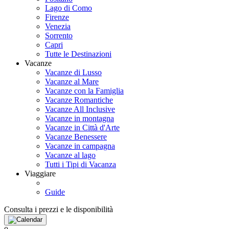
Lago di Como
Firenze
Venezia
Sorrento
Capri
Tutte le Destinazioni
Vacanze
Vacanze di Lusso
Vacanze al Mare
Vacanze con la Famiglia
Vacanze Romantiche
Vacanze All Inclusive
Vacanze in montagna
Vacanze in Città d'Arte
Vacanze Benessere
Vacanze in campagna
Vacanze al lago
Tutti i Tipi di Vacanza
Viaggiare
Guide
Consulta i prezzi e le disponibilità