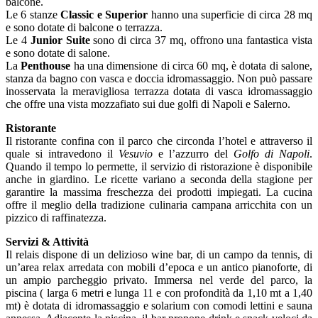
balcone.
Le 6 stanze
Classic e Superior
hanno una superficie di circa 28 mq
e sono dotate di balcone o terrazza.
Le 4
Junior Suite
sono di circa 37 mq, offrono una fantastica vista
e sono dotate di salone.
La
Penthouse
ha una dimensione di circa 60 mq, è dotata di salone,
stanza da bagno con vasca e doccia idromassaggio. Non può passare
inosservata la meravigliosa terrazza dotata di vasca idromassaggio
che offre una vista mozzafiato sui due golfi di Napoli e Salerno.
Ristorante
Il ristorante confina con il parco che circonda l’hotel e attraverso il
quale si intravedono il
Vesuvio
e l’azzurro del
Golfo di Napoli
.
Quando il tempo lo permette, il servizio di ristorazione è disponibile
anche in giardino. Le ricette variano a seconda della stagione per
garantire la massima freschezza dei prodotti impiegati. La cucina
offre il meglio della tradizione culinaria campana arricchita con un
pizzico di raffinatezza.
Servizi & Attività
Il relais dispone di un delizioso wine bar, di un campo da tennis, di
un’area relax arredata con mobili d’epoca e un antico pianoforte, di
un ampio parcheggio privato. Immersa nel verde del parco, la
piscina ( larga 6 metri e lunga 11 e con profondità da 1,10 mt a 1,40
mt) è dotata di idromassaggio e solarium con comodi lettini e sauna