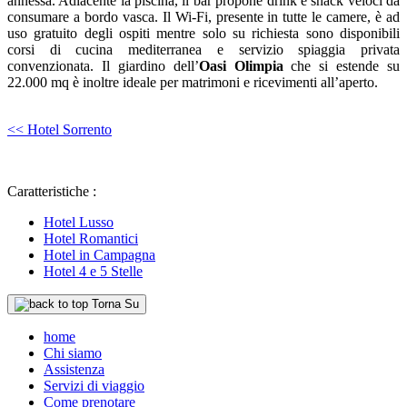
annessa. Adiacente la piscina, il bar propone drink e snack veloci da
consumare a bordo vasca. Il Wi-Fi, presente in tutte le camere, è ad
uso gratuito degli ospiti mentre solo su richiesta sono disponibili
corsi di cucina mediterranea e servizio spiaggia privata
convenzionata. Il giardino dell’
Oasi Olimpia
che si estende su
22.000 mq è inoltre ideale per matrimoni e ricevimenti all’aperto.
<< Hotel Sorrento
Caratteristiche :
Hotel Lusso
Hotel Romantici
Hotel in Campagna
Hotel 4 e 5 Stelle
Torna Su
home
Chi siamo
Assistenza
Servizi di viaggio
Come prenotare