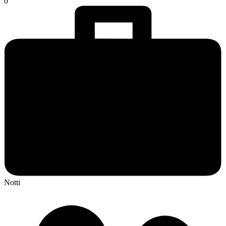
0
Notti