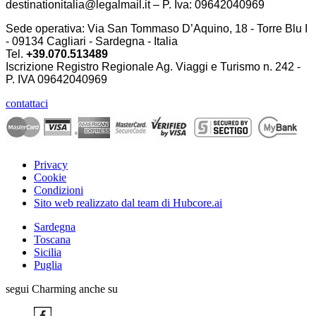
destinationitalia@legalmail.it – P. Iva: 09642040969
Sede operativa: Via San Tommaso D’Aquino, 18 - Torre Blu I
- 09134 Cagliari - Sardegna - Italia
Tel.
+39.070.513489
Iscrizione Registro Regionale Ag. Viaggi e Turismo n. 242 -
P. IVA
09642040969
contattaci
Privacy
Cookie
Condizioni
Sito web realizzato dal team di Hubcore.ai
Sardegna
Toscana
Sicilia
Puglia
segui Charming anche su