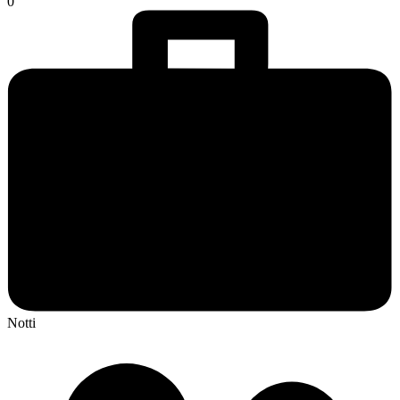
0
Notti