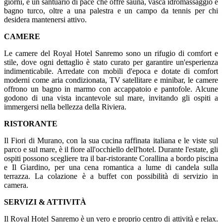
giorni, è un santuario di pace che offre sauna, vasca idromassaggio e
bagno turco, oltre a una palestra e un campo da tennis per chi
desidera mantenersi attivo.
CAMERE
Le camere del Royal Hotel Sanremo sono un rifugio di comfort e
stile, dove ogni dettaglio è stato curato per garantire un'esperienza
indimenticabile. Arredate con mobili d'epoca e dotate di comfort
moderni come aria condizionata, TV satellitare e minibar, le camere
offrono un bagno in marmo con accappatoio e pantofole. Alcune
godono di una vista incantevole sul mare, invitando gli ospiti a
immergersi nella bellezza della Riviera.
RISTORANTE
Il Fiori di Murano, con la sua cucina raffinata italiana e le viste sul
parco e sul mare, è il fiore all'occhiello dell'hotel. Durante l'estate, gli
ospiti possono scegliere tra il bar-ristorante Corallina a bordo piscina
e Il Giardino, per una cena romantica a lume di candela sulla
terrazza. La colazione è a buffet con possibilità di servizio in
camera.
SERVIZI & ATTIVITÀ
Il Royal Hotel Sanremo è un vero e proprio centro di attività e relax.