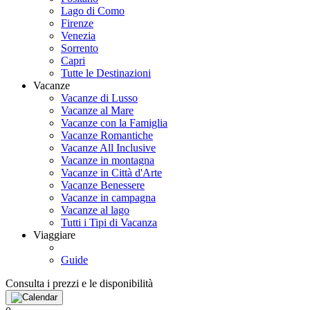
Lago di Como
Firenze
Venezia
Sorrento
Capri
Tutte le Destinazioni
Vacanze
Vacanze di Lusso
Vacanze al Mare
Vacanze con la Famiglia
Vacanze Romantiche
Vacanze All Inclusive
Vacanze in montagna
Vacanze in Città d'Arte
Vacanze Benessere
Vacanze in campagna
Vacanze al lago
Tutti i Tipi di Vacanza
Viaggiare
Guide
Consulta i prezzi e le disponibilità