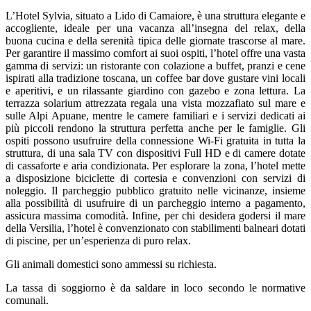
L’Hotel Sylvia, situato a Lido di Camaiore, è una struttura elegante e
accogliente, ideale per una vacanza all’insegna del relax, della
buona cucina e della serenità tipica delle giornate trascorse al mare.
Per garantire il massimo comfort ai suoi ospiti, l’hotel offre una vasta
gamma di servizi: un ristorante con colazione a buffet, pranzi e cene
ispirati alla tradizione toscana, un coffee bar dove gustare vini locali
e aperitivi, e un rilassante giardino con gazebo e zona lettura. La
terrazza solarium attrezzata regala una vista mozzafiato sul mare e
sulle Alpi Apuane, mentre le camere familiari e i servizi dedicati ai
più piccoli rendono la struttura perfetta anche per le famiglie. Gli
ospiti possono usufruire della connessione Wi-Fi gratuita in tutta la
struttura, di una sala TV con dispositivi Full HD e di camere dotate
di cassaforte e aria condizionata. Per esplorare la zona, l’hotel mette
a disposizione biciclette di cortesia e convenzioni con servizi di
noleggio. Il parcheggio pubblico gratuito nelle vicinanze, insieme
alla possibilità di usufruire di un parcheggio interno a pagamento,
assicura massima comodità. Infine, per chi desidera godersi il mare
della Versilia, l’hotel è convenzionato con stabilimenti balneari dotati
di piscine, per un’esperienza di puro relax.
Gli animali domestici sono ammessi su richiesta.
La tassa di soggiorno è da saldare in loco secondo le normative
comunali.