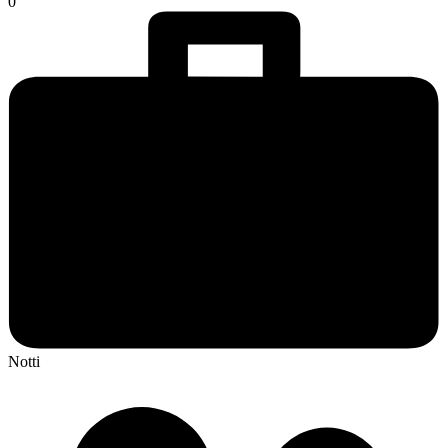
0
Notti