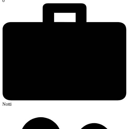
0
Notti