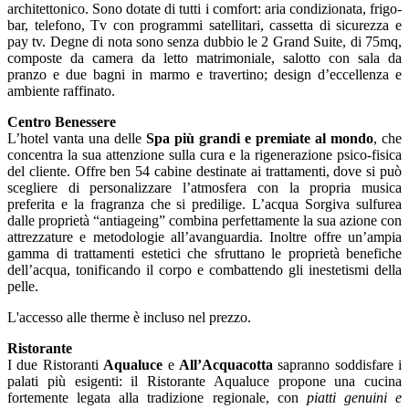
architettonico. Sono dotate di tutti i comfort: aria condizionata, frigo-
bar, telefono, Tv con programmi satellitari, cassetta di sicurezza e
pay tv. Degne di nota sono senza dubbio le 2 Grand Suite, di 75mq,
composte da camera da letto matrimoniale, salotto con sala da
pranzo e due bagni in marmo e travertino; design d’eccellenza e
ambiente raffinato.
Centro Benessere
L’hotel vanta una delle
Spa più grandi e premiate al mondo
, che
concentra la sua attenzione sulla cura e la rigenerazione psico-fisica
del cliente. Offre ben 54 cabine destinate ai trattamenti, dove si può
scegliere di personalizzare l’atmosfera con la propria musica
preferita e la fragranza che si predilige. L’acqua Sorgiva sulfurea
dalle proprietà “antiageing” combina perfettamente la sua azione con
attrezzature e metodologie all’avanguardia. Inoltre offre un’ampia
gamma di trattamenti estetici che sfruttano le proprietà benefiche
dell’acqua, tonificando il corpo e combattendo gli inestetismi della
pelle.
L'accesso alle therme è incluso nel prezzo.
Ristorante
I due Ristoranti
Aqualuce
e
All’Acquacotta
sapranno soddisfare i
palati più esigenti: il Ristorante Aqualuce propone una cucina
fortemente legata alla tradizione regionale, con
piatti genuini e