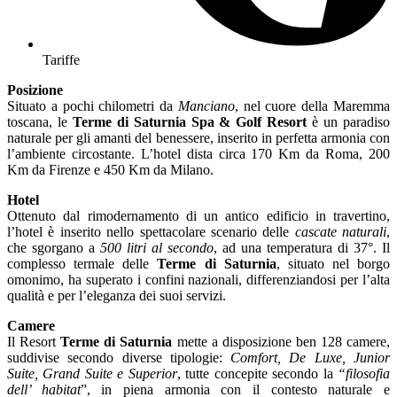
Tariffe
Posizione
Situato a pochi chilometri da
Manciano
, nel cuore della Maremma
toscana, le
Terme di Saturnia Spa & Golf Resort
è un paradiso
naturale per gli amanti del benessere, inserito in perfetta armonia con
l’ambiente circostante. L’hotel dista circa 170 Km da Roma, 200
Km da Firenze e 450 Km da Milano.
Hotel
Ottenuto dal rimodernamento di un antico edificio in travertino,
l’hotel è inserito nello spettacolare scenario delle
cascate naturali
,
che sgorgano a
500 litri al secondo
, ad una temperatura di 37°. Il
complesso termale delle
Terme di Saturnia
, situato nel borgo
omonimo, ha superato i confini nazionali, differenziandosi per l’alta
qualità e per l’eleganza dei suoi servizi.
Camere
Il Resort
Terme di Saturnia
mette a disposizione ben 128 camere,
suddivise secondo diverse tipologie:
Comfort, De Luxe, Junior
Suite, Grand Suite e Superior
, tutte concepite secondo la
“filosofia
dell’ habitat
”, in piena armonia con il contesto naturale e