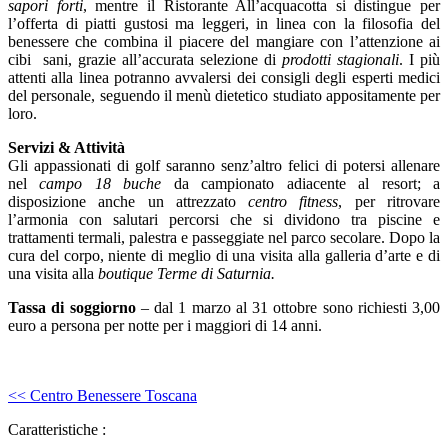
sapori forti
, mentre il Ristorante All’acquacotta si distingue per
l’offerta di piatti gustosi ma leggeri, in linea con la filosofia del
benessere che combina il piacere del mangiare con l’attenzione ai
cibi sani, grazie all’accurata selezione di
prodotti stagionali
. I più
attenti alla linea potranno avvalersi dei consigli degli esperti medici
del personale, seguendo il menù dietetico studiato appositamente per
loro.
Servizi & Attività
Gli appassionati di golf saranno senz’altro felici di potersi allenare
nel
campo 18 buche
da campionato adiacente al resort; a
disposizione anche un attrezzato
centro fitness
, per ritrovare
l’armonia con salutari percorsi che si dividono tra piscine e
trattamenti termali, palestra e passeggiate nel parco secolare. Dopo la
cura del corpo, niente di meglio di una visita alla galleria d’arte e di
una visita alla
boutique Terme di Saturnia.
Tassa di soggiorno
– dal 1 marzo al 31 ottobre sono richiesti 3,00
euro a persona per notte per i maggiori di 14 anni.
<< Centro Benessere Toscana
Caratteristiche :