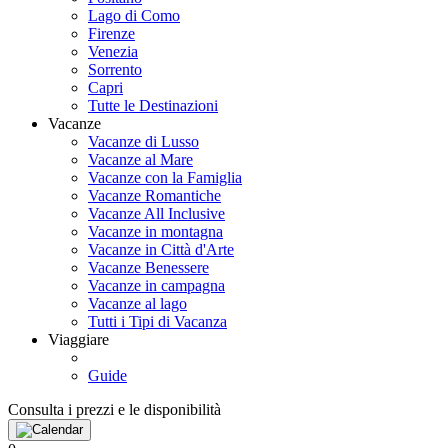
Lago di Como
Firenze
Venezia
Sorrento
Capri
Tutte le Destinazioni
Vacanze
Vacanze di Lusso
Vacanze al Mare
Vacanze con la Famiglia
Vacanze Romantiche
Vacanze All Inclusive
Vacanze in montagna
Vacanze in Città d'Arte
Vacanze Benessere
Vacanze in campagna
Vacanze al lago
Tutti i Tipi di Vacanza
Viaggiare
Guide
Consulta i prezzi e le disponibilità