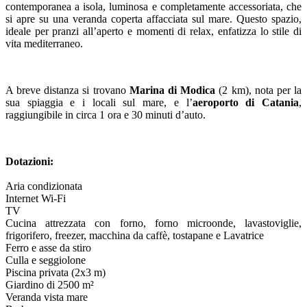
contemporanea a isola, luminosa e completamente accessoriata, che
si apre su una veranda coperta affacciata sul mare. Questo spazio,
ideale per pranzi all’aperto e momenti di relax, enfatizza lo stile di
vita mediterraneo.
A breve distanza si trovano
Marina di Modica
(2 km), nota per la
sua spiaggia e i locali sul mare, e l’
aeroporto di Catania
,
raggiungibile in circa 1 ora e 30 minuti d’auto.
Dotazioni:
Aria condizionata
Internet Wi-Fi
TV
Cucina attrezzata con forno, forno microonde, lavastoviglie,
frigorifero, freezer, macchina da caffè, tostapane e
Lavatrice
Ferro e asse da stiro
Culla e seggiolone
Piscina privata (2x3 m)
Giardino di 2500 m²
Veranda vista mare