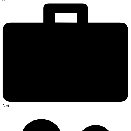
0
Notti