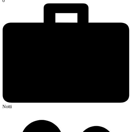
0
Notti