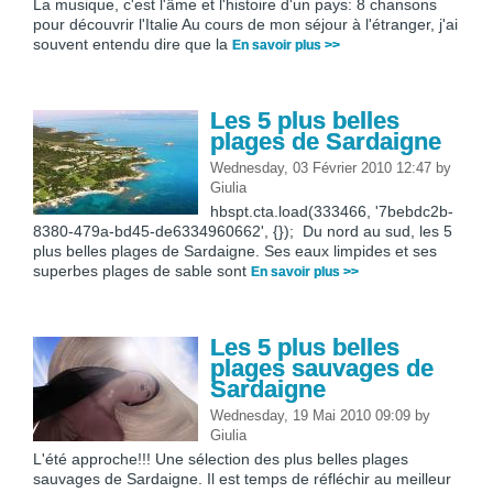
La musique, c'est l'âme et l'histoire d'un pays: 8 chansons
pour découvrir l'Italie Au cours de mon séjour à l'étranger, j'ai
souvent entendu dire que la
En savoir plus >>
Les 5 plus belles
plages de Sardaigne
Wednesday, 03 Février 2010 12:47
by
Giulia
hbspt.cta.load(333466, '7bebdc2b-
8380-479a-bd45-de6334960662', {}); Du nord au sud, les 5
plus belles plages de Sardaigne. Ses eaux limpides et ses
superbes plages de sable sont
En savoir plus >>
Les 5 plus belles
plages sauvages de
Sardaigne
Wednesday, 19 Mai 2010 09:09
by
Giulia
L'été approche!!! Une sélection des plus belles plages
sauvages de Sardaigne. Il est temps de réfléchir au meilleur