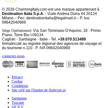
© 2026 CharmingItaly.com est une marque appartenant à
Destination Italia S.p.A. -
Viale Andrea Doria 44 20124
Milano – Pec: destinationitalia@legalmail.it – P. Iva:
09642040969
Siège Opérationnel:
Via San Tommaso D'Aquino, 18 - Primo
Piano, Torre Blu I-09134
Cagliari - Sardaigne - Italie - Tel.
+39.070.513489
Immatriculé au registre régional des agences de voyage et
du tourisme n.110 - P. IVA
09642040969
contactez-nous
Privacy
Cookie
Conditions
Site créé par l'équipe de Hubcore.ai
Sardaigne
Toscane
SICILE