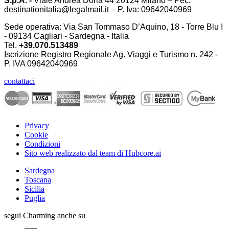
S.p.A. -
Viale Andrea Doria 44 20124 Milano – Pec:
destinationitalia@legalmail.it – P. Iva: 09642040969
Sede operativa: Via San Tommaso D’Aquino, 18 - Torre Blu I
- 09134 Cagliari - Sardegna - Italia
Tel.
+39.070.513489
Iscrizione Registro Regionale Ag. Viaggi e Turismo n. 242 -
P. IVA
09642040969
contattaci
Privacy
Cookie
Condizioni
Sito web realizzato dal team di Hubcore.ai
Sardegna
Toscana
Sicilia
Puglia
segui Charming anche su