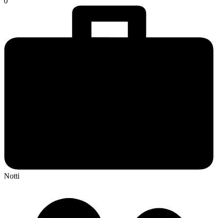
0
Notti