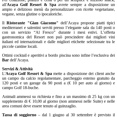
all'
Acaya Golf Resort & Spa
avrete sempre a disposizione un
ampio e delizioso menù da personalizzare con ricette vegetariane,
vegane, senza glutine o ipocaloriche.
Il
Ristorante "Gian Giacomo"
dell’Acaya propone piatti tipici
mediterranei e salentini serviti presso l’elegante sala da 140 posti o
con un servizio “Al Fresco” durante i mesi estivi. L’offerta
gastronomica del Resort non può prescindere dai migliori vini
italiani ed internazionali e dalle migliori etichette selezionate tra le
piccole cantine locali.
Ottimi cocktail e aperitivi a bordo piscina sono infine l’esclusiva dei
Bar
dell’Acaya.
Servizi & Attività
L'
Acaya Golf Resort & Spa
mette a disposizione dei client anche
un campo da calcio regolamentare, parcheggio esterno gratuito da
120 posti e un garage da 90 posti a (€ 10 per auto al giorno) e
campo Golf 18-buche.
Animali ammessi su richiesta e fino a un massimo di 25 kg con un
supplemento di € 10,00 al giorno (non ammessi nelle Suite) e nelle
area comuni deve essere tenuto al guinzaglio.
Tassa di soggiorno
– dal 1 giugno al 30 settembre è previsto il