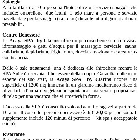
Spiaggia
Alla tariffa di € 10 a persona l'hotel offre un servizio spiaggia che
include: ombrellone, due lettini, 1 telo mare a persona e servizio
navetta da e per la spiaggia (ca. 5 km) durante tutto il giorno ad orari
prestabiliti.
Centro Benessere
La
Acaya
SPA by Clarins
offre un percorso benessere con vasca
idromassaggio e getti d’acqua per il massaggio cervicale, sauna,
calidarium, tiepidarium, frigidarium, doccia emozionale e area relax
con tisaneria.
Delle 8 sale trattamenti, una è dedicata allo shirodhara mentre la
SPA Suite è riservata al benessere della coppia. Garantita dalle mani
esperte del suo staff, la
Acaya
SPA by Clarins
ricopre una
superficie di 1200 mq immersa in un giardino mediterraneo ricco di
ulivi, fichi d’india e vegetazione spontanea, una vera e propria oasi
di relax per una vacanza che vi rimetterà in forma.
​L’accesso alla SPA è consentito solo ad adulti e ragazzi a partire da
16 anni. Il costo del percorso benessere è di € 20,00 per persona. Il
supplemento include 120 minuti di percorso + kit spa ( accappatoio
e telo).
Ristorante
Per colazione, pranzo e cena o per un semplice e sfizioso snack,