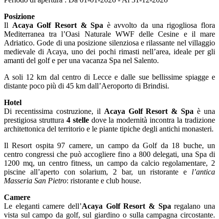
Posizione
Il
Acaya Golf Resort & Spa
è avvolto da una rigogliosa flora
Mediterranea tra l’Oasi Naturale WWF delle Cesine e il mare
Adriatico. Gode di una posizione silenziosa e rilassante nel villaggio
medievale di Acaya, uno dei pochi rimasti nell’area, ideale per gli
amanti del golf e per una vacanza Spa nel Salento.
A soli 12 km dal centro di Lecce e dalle sue bellissime spiagge e
distante poco più di 45 km dall’Aeroporto di Brindisi.
Hotel
Di recentissima costruzione, il
Acaya Golf Resort & Spa
è una
prestigiosa struttura
4 stelle
dove la modernità incontra la tradizione
architettonica del territorio e le piante tipiche degli antichi monasteri.
Il Resort ospita 97 camere, un campo da Golf da 18 buche, un
centro congressi che può accogliere fino a 800 delegati, una Spa di
1200 mq, un centro fitness, un campo da calcio regolamentare, 2
piscine all’aperto con solarium, 2 bar, un ristorante e
l’antica
Masseria San Pietro
: ristorante e club house.
Camere
Le eleganti camere dell’
Acaya Golf Resort & Spa
regalano una
vista sul campo da golf, sul giardino o sulla campagna circostante.