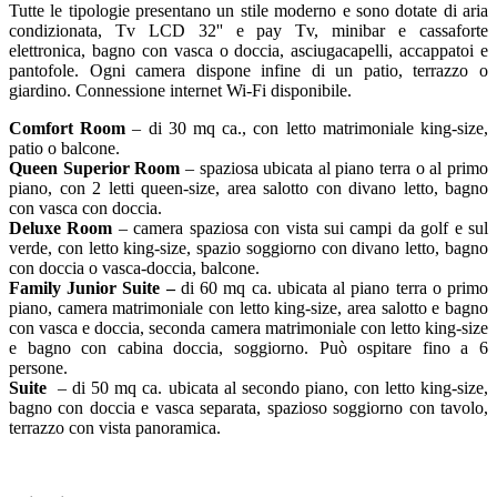
Tutte le tipologie presentano un stile moderno e sono dotate di aria
condizionata, Tv LCD 32'' e pay Tv, minibar e cassaforte
elettronica, bagno con vasca o doccia, asciugacapelli, accappatoi e
pantofole. Ogni camera dispone infine di un patio, terrazzo o
giardino. Connessione internet Wi-Fi disponibile.
Comfort Room
– di 30 mq ca., con letto matrimoniale king-size,
patio o balcone.
Queen Superior Room
– spaziosa ubicata al piano terra o al primo
piano, con 2 letti queen-size, area salotto con divano letto, bagno
con vasca con doccia.
Deluxe Room
– camera spaziosa con vista sui campi da golf e sul
verde, con letto king-size, spazio soggiorno con divano letto, bagno
con doccia o vasca-doccia, balcone.
Family Junior Suite –
di 60 mq ca. ubicata al piano terra o primo
piano, camera matrimoniale con letto king-size, area salotto e bagno
con vasca e doccia, seconda camera matrimoniale con letto king-size
e bagno con cabina doccia, soggiorno. Può ospitare fino a 6
persone.
Suite
– di 50 mq ca. ubicata al secondo piano, con letto king-size,
bagno con doccia e vasca separata, spazioso soggiorno con tavolo,
terrazzo con vista panoramica.