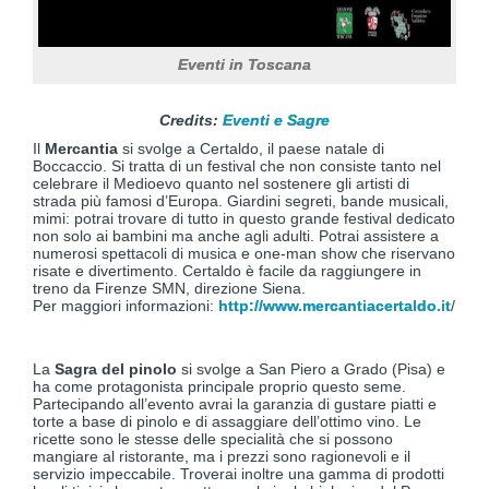
Eventi in Toscana
Credits:
Eventi e Sagre
Il
Mercantia
si svolge a Certaldo, il paese natale di
Boccaccio. Si tratta di un festival che non consiste tanto nel
celebrare il Medioevo quanto nel sostenere gli artisti di
strada più famosi d’Europa. Giardini segreti, bande musicali,
mimi: potrai trovare di tutto in questo grande festival dedicato
non solo ai bambini ma anche agli adulti. Potrai assistere a
numerosi spettacoli di musica e one-man show che riservano
risate e divertimento. Certaldo è facile da raggiungere in
treno da Firenze SMN, direzione Siena.
Per maggiori informazioni:
http://www.mercantiacertaldo.it
/
La
Sagra del pinolo
si svolge a San Piero a Grado (Pisa) e
ha come protagonista principale proprio questo seme.
Partecipando all’evento avrai la garanzia di gustare piatti e
torte a base di pinolo e di assaggiare dell’ottimo vino. Le
ricette sono le stesse delle specialità che si possono
mangiare al ristorante, ma i prezzi sono ragionevoli e il
servizio impeccabile. Troverai inoltre una gamma di prodotti