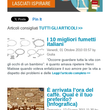
Pin It
Articoli consigliati
TUTTI GLI ARTICOLI >>
I 10 migliori fumetti
italiani
Venerdì, 01 Ottobre 2010 03:57
by
Giulia
“Occorre guardare tutta la vita con
gli occhi di un bambino”: è quanto amava ripetere Henri
Matisse quando voleva enfatizzare il suo amore per la vita a
dispetto dei problemi e delle
Leggi l'articolo completo >>
È arrivata l’ora del
caffè. Qual è il tuo
preferito?
(Infografica)
Domenica, 12 Giugno 2011 11:30
by