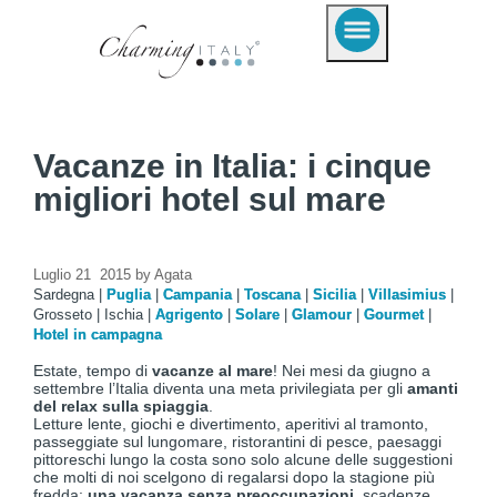
Vacanze in Italia: i cinque
migliori hotel sul mare
Luglio 21 2015 by Agata
Sardegna
|
Puglia
|
Campania
|
Toscana
|
Sicilia
|
Villasimius
|
Grosseto
|
Ischia
|
Agrigento
|
Solare
|
Glamour
|
Gourmet
|
Hotel in campagna
Estate, tempo di
vacanze al mare
! Nei mesi da giugno a
settembre l’Italia diventa una meta privilegiata per gli
amanti
del relax sulla spiaggia
.
Letture lente, giochi e divertimento, aperitivi al tramonto,
passeggiate sul lungomare, ristorantini di pesce, paesaggi
pittoreschi lungo la costa sono solo alcune delle suggestioni
che molti di noi scelgono di regalarsi dopo la stagione più
fredda:
una vacanza
senza preoccupazioni
, scadenze,