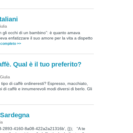
taliani
iulia
on gli occhi di un bambino”: è quanto amava
va enfatizzare il suo amore per la vita a dispetto
o completo >>
affè. Qual è il tuo preferito?
y
Giulia
e tipo di caffè ordineresti? Espresso, macchiato,
 di caffè e innumerevoli modi diversi di berlo. Gli
la Sardegna
ia
3-2893-4160-8a08-422a2a21316b', {}); “A te