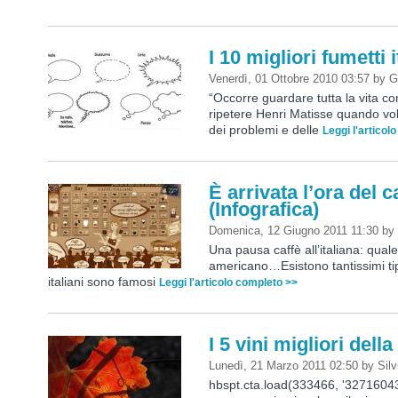
I 10 migliori fumetti i
Venerdì, 01 Ottobre 2010 03:57
by
G
“Occorre guardare tutta la vita c
ripetere Henri Matisse quando vole
dei problemi e delle
Leggi l'articol
È arrivata l’ora del c
(Infografica)
Domenica, 12 Giugno 2011 11:30
b
Una pausa caffè all’italiana: qual
americano…Esistono tantissimi tipi
italiani sono famosi
Leggi l'articolo completo >>
I 5 vini migliori del
Lunedì, 21 Marzo 2011 02:50
by
Silv
hbspt.cta.load(333466, '3271604