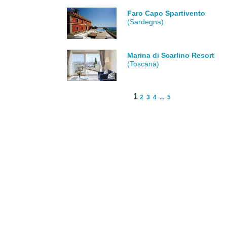
Faro Capo Spartivento
(Sardegna)
Marina di Scarlino Resort
(Toscana)
1
2
3
4
...
5