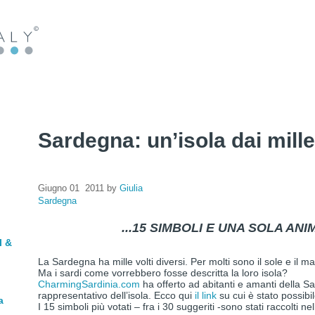
Sardegna: un’isola dai mille 
Giugno 01 2011 by
Giulia
Sardegna
...15 SIMBOLI E UNA SOLA ANI
l &
La Sardegna ha mille volti diversi. Per molti sono il sole e il 
Ma i sardi come vorrebbero fosse descritta la loro isola?
CharmingSardinia.com
ha offerto ad abitanti e amanti della Sa
rappresentativo dell’isola. Ecco qui
il link
su cui è stato possibi
a
I 15 simboli più votati – fra i 30 suggeriti -sono stati raccolti n