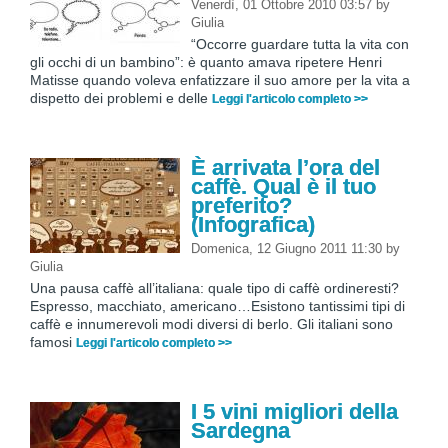
Venerdì, 01 Ottobre 2010 03:57
by
Giulia
“Occorre guardare tutta la vita con
gli occhi di un bambino”: è quanto amava ripetere Henri
Matisse quando voleva enfatizzare il suo amore per la vita a
dispetto dei problemi e delle
Leggi l'articolo completo >>
È arrivata l’ora del
caffè. Qual è il tuo
preferito?
(Infografica)
Domenica, 12 Giugno 2011 11:30
by
Giulia
Una pausa caffè all’italiana: quale tipo di caffè ordineresti?
Espresso, macchiato, americano…Esistono tantissimi tipi di
caffè e innumerevoli modi diversi di berlo. Gli italiani sono
famosi
Leggi l'articolo completo >>
I 5 vini migliori della
Sardegna