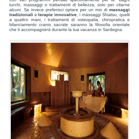
turchi, massaggi o trattamenti di bellezza, solo per citarne
alcuni. Se invece preferisci optare per un mix di
massaggi
tradizionali
e
terapie innovative
, i massaggi Shiatsu, quelli
a quattro mani, i trattamenti di osteopatia, chiropratica e
bilanciamento cranio sacrale saranno la filosofia orientale
che ti accompagnerà durante la tua vacanza in Sardegna.