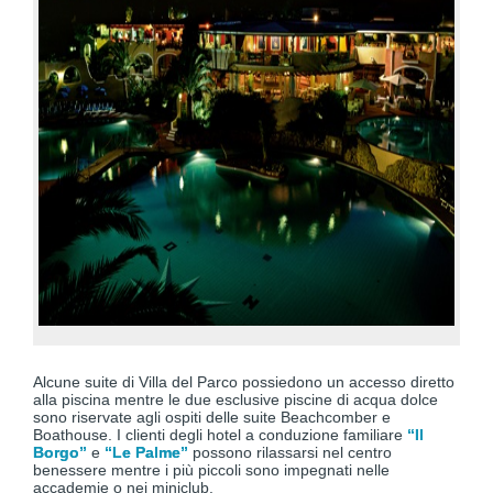
Alcune suite di Villa del Parco possiedono un accesso diretto
alla piscina mentre le due esclusive piscine di acqua dolce
sono riservate agli ospiti delle suite Beachcomber e
Boathouse. I clienti degli hotel a conduzione familiare
“Il
Borgo”
e
“Le Palme”
possono rilassarsi nel centro
benessere mentre i più piccoli sono impegnati nelle
accademie o nei miniclub.