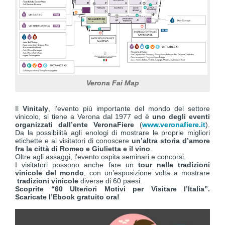
Verona Fai Map
Il
Vinitaly
, l’evento più importante del mondo del settore
vinicolo, si tiene a Verona dal 1977 ed è
uno degli eventi
organizzati dall’ente VeronaFiere
(
www.veronafiere.it
).
Da la possibilità agli enologi di mostrare le proprie migliori
etichette e ai visitatori di conoscere
un’altra storia d’amore
fra la città di Romeo e Giulietta e il vino
.
Oltre agli assaggi, l’evento ospita seminari e concorsi.
I visitatori possono anche fare un
tour nelle tradizioni
vinicole del mondo
, con un’esposizione volta a mostrare
tradizioni vinicole
diverse di 60 paesi.
Scoprite “60 Ulteriori Motivi per Visitare l’Italia”.
Scaricate l’Ebook gratuito ora!