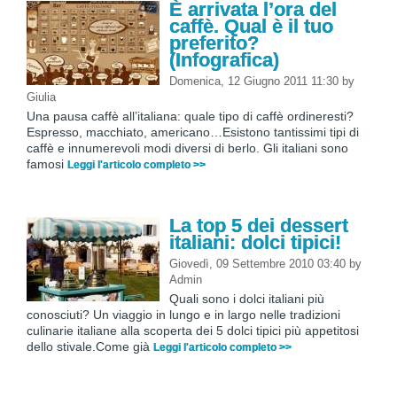
È arrivata l’ora del
caffè. Qual è il tuo
preferito?
(Infografica)
Domenica, 12 Giugno 2011 11:30
by
Giulia
Una pausa caffè all’italiana: quale tipo di caffè ordineresti?
Espresso, macchiato, americano…Esistono tantissimi tipi di
caffè e innumerevoli modi diversi di berlo. Gli italiani sono
famosi
Leggi l'articolo completo >>
La top 5 dei dessert
italiani: dolci tipici!
Giovedì, 09 Settembre 2010 03:40
by
Admin
Quali sono i dolci italiani più
conosciuti? Un viaggio in lungo e in largo nelle tradizioni
culinarie italiane alla scoperta dei 5 dolci tipici più appetitosi
dello stivale.Come già
Leggi l'articolo completo >>