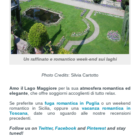
Un raffinato e romantico week-end sui laghi
Photo Credits
: Silvia Cartotto
Amo il Lago Maggiore
per la sua
atmosfera romantica ed
elegante
, che offre soggiorni accoglienti di tutto relax.
Se preferite una
fuga romantica in Puglia
o un weekend
romantico in Sicilia, oppure una
vacanza romantica in
Toscana
, date uno sguardo alle nostre recensioni
precedenti.
Follow us on
Twitter
,
Facebook
and
Pinterest
and stay
tuned!