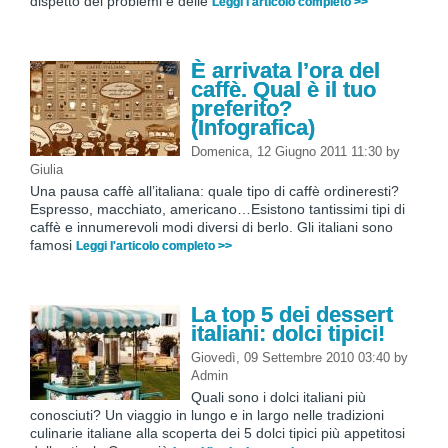
dispetto dei problemi e delle
Leggi l'articolo completo >>
È arrivata l’ora del
caffè. Qual è il tuo
preferito?
(Infografica)
Domenica, 12 Giugno 2011 11:30
by
Giulia
Una pausa caffè all’italiana: quale tipo di caffè ordineresti?
Espresso, macchiato, americano…Esistono tantissimi tipi di
caffè e innumerevoli modi diversi di berlo. Gli italiani sono
famosi
Leggi l'articolo completo >>
La top 5 dei dessert
italiani: dolci tipici!
Giovedì, 09 Settembre 2010 03:40
by
Admin
Quali sono i dolci italiani più
conosciuti? Un viaggio in lungo e in largo nelle tradizioni
culinarie italiane alla scoperta dei 5 dolci tipici più appetitosi