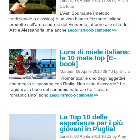
Lunedì, 15 Aprile 2013 11:56
by
Silvia
Cartotto
L'Asti Spumante (metodo
tradizionale o classico) è un vino bianco frizzante italiano
prodotto nell'area sud-est del Piemonte, attorno alle città di
Asti e Alessandria, ma anche
Leggi l'articolo completo >>
Luna di miele italiana:
le 10 mete top [E-
book]
Martedì, 09 Aprile 2013 09:43
by
Silvia
"Romantica" è uno degli aggettivi
che meglio si sposano con l'Italia. Non siete d'accordo? Le
ragioni alla base del connubio naturale tra “Italia e
romanticismo” sono
Leggi l'articolo completo >>
La Top 10 delle
esperienze per i più
giovani in Puglia!
Lunedì, 08 Aprile 2013 10:22
by
Amy