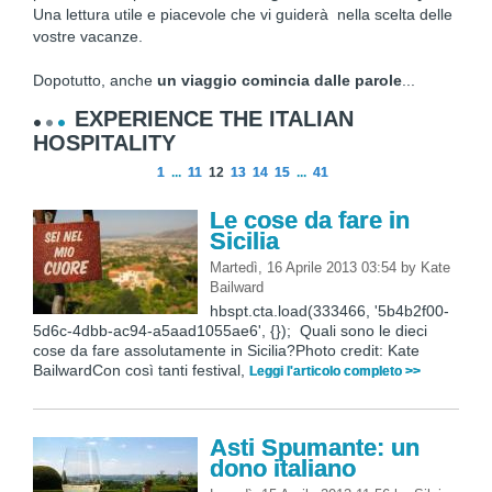
Una lettura utile e piacevole che vi guiderà nella scelta delle
vostre vacanze.
Dopotutto, anche
un viaggio comincia dalle parole
...
EXPERIENCE THE ITALIAN
HOSPITALITY
1
...
11
12
13
14
15
...
41
Le cose da fare in
Sicilia
Martedì, 16 Aprile 2013 03:54
by
Kate
Bailward
hbspt.cta.load(333466, '5b4b2f00-
5d6c-4dbb-ac94-a5aad1055ae6', {}); Quali sono le dieci
cose da fare assolutamente in Sicilia?Photo credit: Kate
BailwardCon così tanti festival,
Leggi l'articolo completo >>
Asti Spumante: un
dono italiano