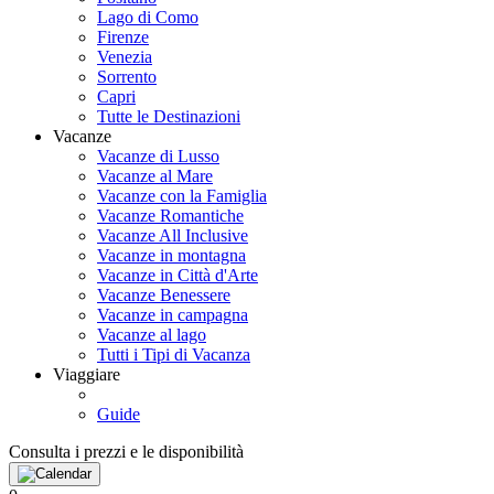
Lago di Como
Firenze
Venezia
Sorrento
Capri
Tutte le Destinazioni
Vacanze
Vacanze di Lusso
Vacanze al Mare
Vacanze con la Famiglia
Vacanze Romantiche
Vacanze All Inclusive
Vacanze in montagna
Vacanze in Città d'Arte
Vacanze Benessere
Vacanze in campagna
Vacanze al lago
Tutti i Tipi di Vacanza
Viaggiare
Guide
Consulta i prezzi e le disponibilità