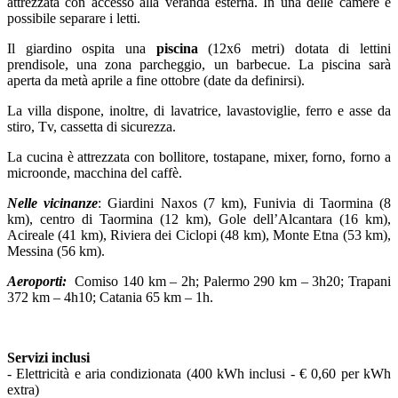
attrezzata con accesso alla veranda esterna. In una delle camere è
possibile separare i letti.
Il giardino ospita una
piscina
(12x6 metri) dotata di lettini
prendisole, una zona parcheggio, un barbecue. La piscina sarà
aperta da metà aprile a fine ottobre (date da definirsi).
La villa dispone, inoltre, di lavatrice, lavastoviglie, ferro e asse da
stiro, Tv, cassetta di sicurezza.
La cucina è attrezzata con bollitore, tostapane, mixer, forno, forno a
microonde, macchina del caffè.
Nelle vicinanze
: Giardini Naxos (7 km), Funivia di Taormina (8
km), centro di Taormina (12 km), Gole dell’Alcantara (16 km),
Acireale (41 km), Riviera dei Ciclopi (48 km), Monte Etna (53 km),
Messina (56 km).
Aeroporti:
Comiso 140 km – 2h; Palermo 290 km – 3h20; Trapani
372 km – 4h10; Catania 65 km – 1h.
Servizi inclusi
- Elettricità e aria condizionata (400 kWh inclusi - € 0,60 per kWh
extra)