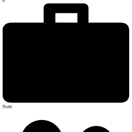
0
Notti