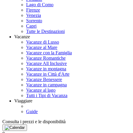
Lago di Como
Firenze
Venezia
Sorrento
Capri
Tutte le Destinazioni
Vacanze
Vacanze di Lusso
Vacanze al Mare
Vacanze con la Famiglia
Vacanze Romantiche
Vacanze All Inclusive
Vacanze in montagna
Vacanze in Città d'Arte
Vacanze Benessere
Vacanze in campagna
Vacanze al lago
Tutti i Tipi di Vacanza
Viaggiare
Guide
Consulta i prezzi e le disponibilità