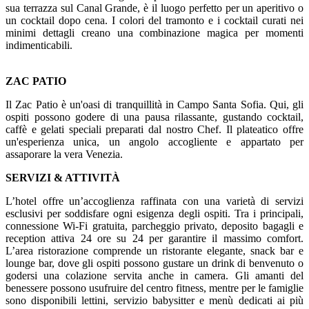
sua terrazza sul Canal Grande, è il luogo perfetto per un aperitivo o
un cocktail dopo cena. I colori del tramonto e i cocktail curati nei
minimi dettagli creano una combinazione magica per momenti
indimenticabili.
ZAC PATIO
Il Zac Patio è un'oasi di tranquillità in Campo Santa Sofia. Qui, gli
ospiti possono godere di una pausa rilassante, gustando cocktail,
caffè e gelati speciali preparati dal nostro Chef. Il plateatico offre
un'esperienza unica, un angolo accogliente e appartato per
assaporare la vera Venezia.
SERVIZI & ATTIVITÀ
L’hotel offre un’accoglienza raffinata con una varietà di servizi
esclusivi per soddisfare ogni esigenza degli ospiti. Tra i principali,
connessione Wi-Fi gratuita, parcheggio privato, deposito bagagli e
reception attiva 24 ore su 24 per garantire il massimo comfort.
L’area ristorazione comprende un ristorante elegante, snack bar e
lounge bar, dove gli ospiti possono gustare un drink di benvenuto o
godersi una colazione servita anche in camera. Gli amanti del
benessere possono usufruire del centro fitness, mentre per le famiglie
sono disponibili lettini, servizio babysitter e menù dedicati ai più