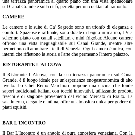
una terrazza panoramica al quarto piano con una vista spettacolare
sul Canal Grande e sulla città, perfetta per un cocktail al tramonto.
CAMERE
Le camere e le suite di Ca' Sagredo sono un trionfo di eleganza e
comfort. Spaziose e raffinate, sono dotate di bagno in marmo, TV a
schermo piatto con canali satellitari e mini frigobar. Alcune camere
offrono una vista ineguagliabile sul Canal Grande, mentre altre
permettono di ammirare i tetti di Venezia. Ogni camera è unica, con
interni che riflettono la storia e l'arte che permeano l'intero palazzo.
RISTORANTE L'ALCOVA
Il Ristorante L'Alcova, con la sua terrazza panoramica sul Canal
Grande, è il luogo ideale per un'esperienza enogastronomica di alto
livello. Lo Chef Remo Marchiori propone una cucina che fonde
sapori tradizionali italiani con tocchi innovativi, utilizzando prodotti
freschi e di stagione provenienti dal vicino Mercato di Rialto. La
sala interna, elegante e intima, offre un'atmosfera unica per godere di
piatti squisiti.
BAR L'INCONTRO
Il Bar L'Incontro è un angolo di pura atmosfera veneziana. Con la