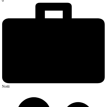
0
Notti