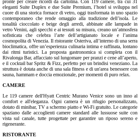
pronte per creare ricordi da cartolina. Con 119 camere, tra cui 31
eleganti Suite Duplex e due Suite Premium, l’hotel si sviluppa nel
cuore di una storica fornace di vetro, oggi trasformata in uno spazio
contemporaneo che rende omaggio alla tradizione dell’isola. Le
tonalità cioccolato e beige degli arredi, abbinate alle lampade in
vetro Venini, agli specchi e ai tessuti su misura, creano un’atmosfera
sofisticata che celebra l’arte dell’artigianato locale e l’anima
cosmopolita di Venezia. Il ristorante Osteriva, all’interno di una serra
bioclimatica, offre un’esperienza culinaria intima e raffinata, lontano
dai ritmi turistici. La proposta gastronomica si completa con il
Rivalonga Bar, affacciato sul lungomare per pranzi e cene all’aperto,
e il cocktail bar Spritz & Fizz, perfetto per un brindisi veneziano. La
struttura è dotata anche di una sala fitness e di un'area benessere con
sauna, hammam e doccia emozionale, per momenti di puro relax.
CAMERE
Le 119 camere dell'Hyatt Centric Murano Venice sono un inno al
comfort e all'eleganza. Ogni camera è un rifugio personalizzato,
dotato di minibar, TV a schermo piatto e Wi-Fi gratuito. Le categorie
spaziano dalle accoglienti camere standard alle lussuose suite con
vista sul canale, tutte progettate per garantire un riposo sereno e
rigenerante.
RISTORANTE