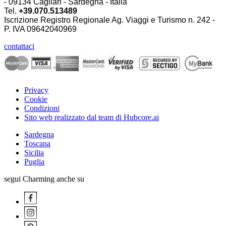
- 09134 Cagliari - Sardegna - Italia
Tel.
+39.070.513489
Iscrizione Registro Regionale Ag. Viaggi e Turismo n. 242 -
P. IVA
09642040969
contattaci
Privacy
Cookie
Condizioni
Sito web realizzato dal team di Hubcore.ai
Sardegna
Toscana
Sicilia
Puglia
segui Charming anche su