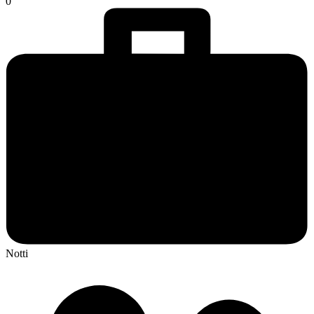
0
Notti