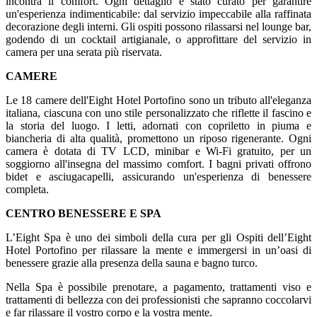
incontra il comfort. Ogni dettaglio è stato curato per garantire
un'esperienza indimenticabile: dal servizio impeccabile alla raffinata
decorazione degli interni. Gli ospiti possono rilassarsi nel lounge bar,
godendo di un cocktail artigianale, o approfittare del servizio in
camera per una serata più riservata.
CAMERE
Le 18 camere dell'Eight Hotel Portofino sono un tributo all'eleganza
italiana, ciascuna con uno stile personalizzato che riflette il fascino e
la storia del luogo. I letti, adornati con copriletto in piuma e
biancheria di alta qualità, promettono un riposo rigenerante. Ogni
camera è dotata di TV LCD, minibar e Wi-Fi gratuito, per un
soggiorno all'insegna del massimo comfort. I bagni privati offrono
bidet e asciugacapelli, assicurando un'esperienza di benessere
completa.
CENTRO BENESSERE E SPA
L’Eight Spa è uno dei simboli della cura per gli Ospiti dell’Eight
Hotel Portofino per rilassare la mente e immergersi in un’oasi di
benessere grazie alla presenza della sauna e bagno turco.
Nella Spa è possibile prenotare, a pagamento, trattamenti viso e
trattamenti di bellezza con dei professionisti che sapranno coccolarvi
e far rilassare il vostro corpo e la vostra mente.