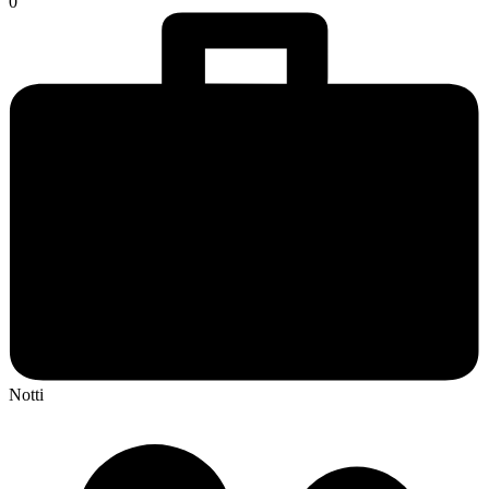
0
Notti