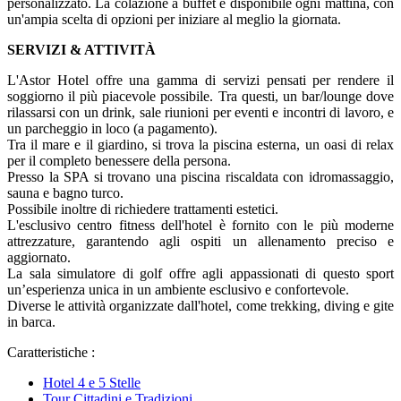
personalizzato. La colazione a buffet è disponibile ogni mattina, con
un'ampia scelta di opzioni per iniziare al meglio la giornata.
SERVIZI & ATTIVITÀ
L'Astor Hotel offre una gamma di servizi pensati per rendere il
soggiorno il più piacevole possibile. Tra questi, un bar/lounge dove
rilassarsi con un drink, sale riunioni per eventi e incontri di lavoro, e
un parcheggio in loco (a pagamento).
Tra il mare e il giardino, si trova la piscina esterna, un oasi di relax
per il completo benessere della persona.
Presso la SPA si trovano una piscina riscaldata con idromassaggio,
sauna e bagno turco.
Possibile inoltre di richiedere trattamenti estetici.
L'esclusivo centro fitness dell'hotel è fornito con le più moderne
attrezzature, garantendo agli ospiti un allenamento preciso e
aggiornato.
La sala simulatore di golf offre agli appassionati di questo sport
un’esperienza unica in un ambiente esclusivo e confortevole.
Diverse le attività organizzate dall'hotel, come trekking, diving e gite
in barca.
Caratteristiche :
Hotel 4 e 5 Stelle
Tour Cittadini e Tradizioni