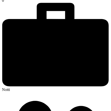
0
Notti