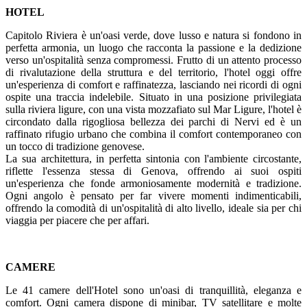
HOTEL
Capitolo Riviera è un'oasi verde, dove lusso e natura si fondono in
perfetta armonia, un luogo che racconta la passione e la dedizione
verso un'ospitalità senza compromessi. Frutto di un attento processo
di rivalutazione della struttura e del territorio, l'hotel oggi offre
un'esperienza di comfort e raffinatezza, lasciando nei ricordi di ogni
ospite una traccia indelebile. Situato in una posizione privilegiata
sulla riviera ligure, con una vista mozzafiato sul Mar Ligure, l'hotel è
circondato dalla rigogliosa bellezza dei parchi di Nervi ed è un
raffinato rifugio urbano che combina il comfort contemporaneo con
un tocco di tradizione genovese.
La sua architettura, in perfetta sintonia con l'ambiente circostante,
riflette l'essenza stessa di Genova, offrendo ai suoi ospiti
un'esperienza che fonde armoniosamente modernità e tradizione.
Ogni angolo è pensato per far vivere momenti indimenticabili,
offrendo la comodità di un'ospitalità di alto livello, ideale sia per chi
viaggia per piacere che per affari.
CAMERE
Le 41 camere dell'Hotel sono un'oasi di tranquillità, eleganza e
comfort. Ogni camera dispone di minibar, TV satellitare e molte