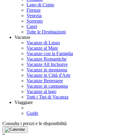
Lago di Como
Firenze
Venezia
Sorrento
Capri
Tutte le Destinazioni
Vacanze
Vacanze di Lusso
Vacanze al Mare
Vacanze con la Famiglia
Vacanze Romantiche
Vacanze All Inclusive
Vacanze in montagna
Vacanze in Città d'Arte
Vacanze Benessere
Vacanze in campagna
Vacanze al lago
Tutti i Tipi di Vacanza
Viaggiare
Guide
Consulta i prezzi e le disponibilità