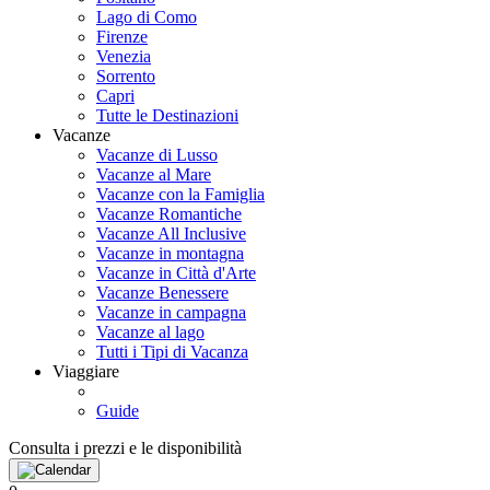
Lago di Como
Firenze
Venezia
Sorrento
Capri
Tutte le Destinazioni
Vacanze
Vacanze di Lusso
Vacanze al Mare
Vacanze con la Famiglia
Vacanze Romantiche
Vacanze All Inclusive
Vacanze in montagna
Vacanze in Città d'Arte
Vacanze Benessere
Vacanze in campagna
Vacanze al lago
Tutti i Tipi di Vacanza
Viaggiare
Guide
Consulta i prezzi e le disponibilità