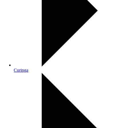
Curinga