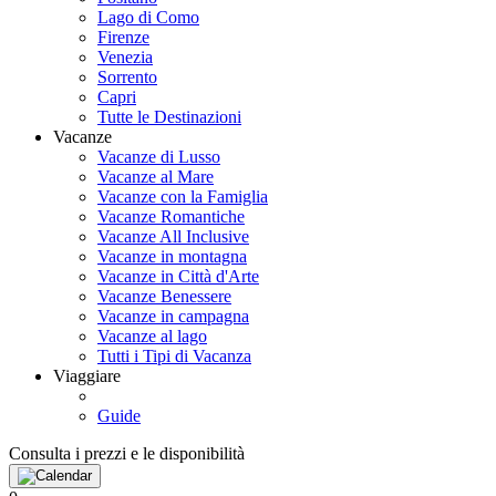
Lago di Como
Firenze
Venezia
Sorrento
Capri
Tutte le Destinazioni
Vacanze
Vacanze di Lusso
Vacanze al Mare
Vacanze con la Famiglia
Vacanze Romantiche
Vacanze All Inclusive
Vacanze in montagna
Vacanze in Città d'Arte
Vacanze Benessere
Vacanze in campagna
Vacanze al lago
Tutti i Tipi di Vacanza
Viaggiare
Guide
Consulta i prezzi e le disponibilità