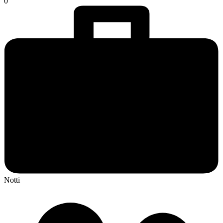
0
Notti