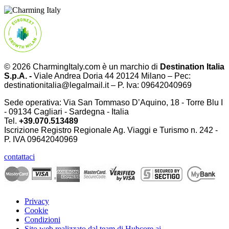
© 2026 CharmingItaly.com è un marchio di
Destination Italia
S.p.A. -
Viale Andrea Doria 44 20124 Milano – Pec:
destinationitalia@legalmail.it – P. Iva: 09642040969
Sede operativa: Via San Tommaso D’Aquino, 18 - Torre Blu I
- 09134 Cagliari - Sardegna - Italia
Tel.
+39.070.513489
Iscrizione Registro Regionale Ag. Viaggi e Turismo n. 242 -
P. IVA
09642040969
contattaci
Privacy
Cookie
Condizioni
Sito web realizzato dal team di Hubcore.ai