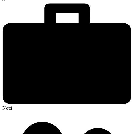
0
Notti