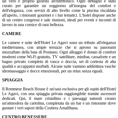
un vero e proprio gioiello architettonico. Ogni dettaglio è stato
curato per garantire un soggiorno all'insegna del comfort e
dell'eleganza, con servizi di alto livello come la piscina riscaldata
all'aperto, i ristoranti gourmet e i bar tematici. L'hotel dispone anche
di un centro congressi e sale riunioni, ideali per eventi e incontri di
lavoro in una cornice di rara bellezza.
CAMERE
Le camere e suite dell'Hotel Le Agavi sono un tributo all'eleganza
mediterranea, con ampie terrazze che si aprono su panorami
mozzafiato della baia di Positano. Ogni alloggio è dotato di comfort
moderni come Wi-Fi gratuito, TV satellitare, minibar, cassaforte e un
bagno privato completo di vasca o doccia, set di cortesia di alta
qualità e accappatoi morbidi. Alcune suite vantano addirittura vasche
idromassaggio e docce emozionali, per un relax senza eguali.
SPIAGGIA
Il Remmese Beach House è un'oasi esclusiva per gli ospiti dell'Hotel
Le Agavi, con una spiaggia privata raggiungibile tramite ascensori
dedicati. Qui, il mare cristallino e i paesaggi naturali creano
un'atmosfera da cartolina, completata da un bar e un ristorante dove
gustare i veri sapori della Costiera Amalfitana.
CENTRO BENESSERE