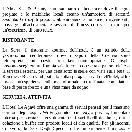
L'Alma Spa & Beauty è un santuario di benessere dove il legno
pregiato e le maioliche locali creano un'atmosfera di serenità
assoluta. Gli ospiti possono abbandonarsi a trattamenti rigeneranti,
massaggi all'aria aperta e sessioni di fitness con vista mare, per
un'esperienza di puro relax.
RISTORANTE
La Serra, il ristorante gourmet dell'hotel, è un tempio della
gastronomia mediterranea, dove i sapori della Costiera sono
reinterpretati con maestria in chiave contemporanea. Gli ospiti
possono scegliere tra l'ampia sala interna con vetrate panoramiche o
la terrazza esterna, per una cena sotto le stelle con vista sulla baia. Il
Remmese Beach Club, situato sulla spiaggia privata dell'hotel, offre
invece un'esperienza culinaria informale ma raffinata, con piatti a
base di pesce fresco e una vista mare da sogno.
SERVIZI & ATTIVITÀ
L'Hotel Le Agavi offre una gamma di servizi pensati per il massimo
comfort degli ospiti: Wi-Fi gratuito, parcheggio privato, funicolare
interna per spostarsi agevolmente tra i vari livelli dell'hotel, e una
colazione a buffet con prodotti locali di alta qualità. Per gli incontri
di lavoro, la Sala Degli Specchi offre un ambiente luminoso e