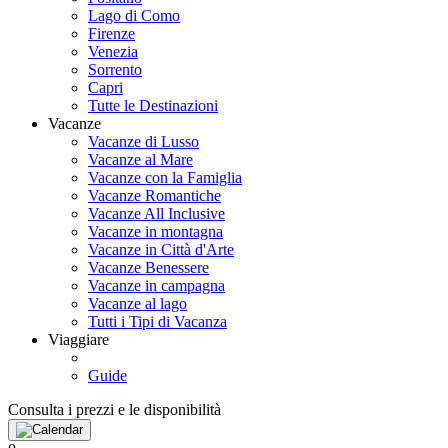
Lago di Como
Firenze
Venezia
Sorrento
Capri
Tutte le Destinazioni
Vacanze
Vacanze di Lusso
Vacanze al Mare
Vacanze con la Famiglia
Vacanze Romantiche
Vacanze All Inclusive
Vacanze in montagna
Vacanze in Città d'Arte
Vacanze Benessere
Vacanze in campagna
Vacanze al lago
Tutti i Tipi di Vacanza
Viaggiare
Guide
Consulta i prezzi e le disponibilità