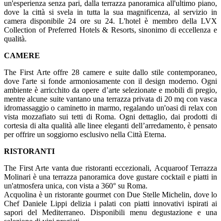
un'esperienza senza pari, dalla terrazza panoramica all'ultimo piano,
dove la città si svela in tutta la sua magnificenza, al servizio in
camera disponibile 24 ore su 24. L'hotel è membro della LVX
Collection of Preferred Hotels & Resorts, sinonimo di eccellenza e
qualità.
CAMERE
The First Arte offre 28 camere e suite dallo stile contemporaneo,
dove l'arte si fonde armoniosamente con il design moderno. Ogni
ambiente è arricchito da opere d’arte selezionate e mobili di pregio,
mentre alcune suite vantano una terrazza privata di 20 mq con vasca
idromassaggio o caminetto in marmo, regalando un'oasi di relax con
vista mozzafiato sui tetti di Roma. Ogni dettaglio, dai prodotti di
cortesia di alta qualità alle linee eleganti dell’arredamento, è pensato
per offrire un soggiorno esclusivo nella Città Eterna.
RISTORANTI
The First Arte vanta due ristoranti eccezionali, Acquaroof Terrazza
Molinari è una terrazza panoramica dove gustare cocktail e piatti in
un'atmosfera unica, con vista a 360° su Roma.
Acquolina è un ristorante gourmet con Due Stelle Michelin, dove lo
Chef Daniele Lippi delizia i palati con piatti innovativi ispirati ai
sapori del Mediterraneo. Disponibili menu degustazione e una