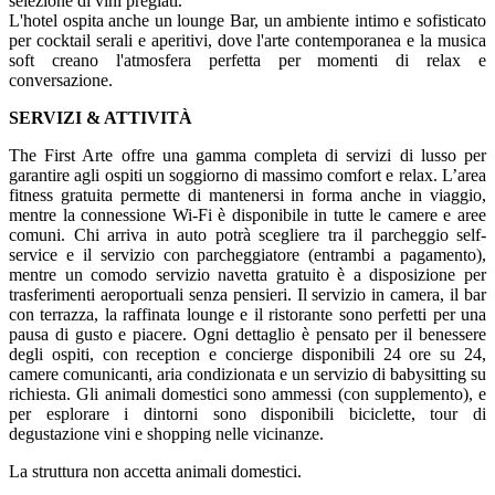
selezione di vini pregiati.
L'hotel ospita anche un lounge Bar, un ambiente intimo e sofisticato
per cocktail serali e aperitivi, dove l'arte contemporanea e la musica
soft creano l'atmosfera perfetta per momenti di relax e
conversazione.
SERVIZI & ATTIVITÀ
The First Arte offre una gamma completa di servizi di lusso per
garantire agli ospiti un soggiorno di massimo comfort e relax. L’area
fitness gratuita permette di mantenersi in forma anche in viaggio,
mentre la connessione Wi-Fi è disponibile in tutte le camere e aree
comuni. Chi arriva in auto potrà scegliere tra il parcheggio self-
service e il servizio con parcheggiatore (entrambi a pagamento),
mentre un comodo servizio navetta gratuito è a disposizione per
trasferimenti aeroportuali senza pensieri. Il servizio in camera, il bar
con terrazza, la raffinata lounge e il ristorante sono perfetti per una
pausa di gusto e piacere. Ogni dettaglio è pensato per il benessere
degli ospiti, con reception e concierge disponibili 24 ore su 24,
camere comunicanti, aria condizionata e un servizio di babysitting su
richiesta. Gli animali domestici sono ammessi (con supplemento), e
per esplorare i dintorni sono disponibili biciclette, tour di
degustazione vini e shopping nelle vicinanze.
La struttura non accetta animali domestici.