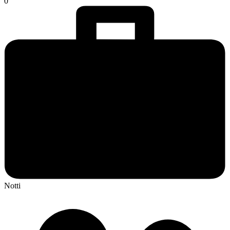
0
Notti