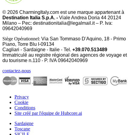
© 2026 CharmingItaly.com est une marque appartenant à
Destination Italia S.p.A. -
Viale Andrea Doria 44 20124
Milano – Pec: destinationitalia@legalmail.it – P. Iva:
09642040969
Siège Opérationnel:
Via San Tommaso D'Aquino, 18 - Primo
Piano, Torre Blu I-09134
Cagliari - Sardaigne - Italie - Tel.
+39.070.513489
Immatriculé au registre régional des agences de voyage et
du tourisme n.110 - P. IVA
09642040969
contactez-nous
Privacy
Cookie
Conditions
Site créé par l'équipe de Hubcore.ai
Sardaigne
Toscane
SICILE