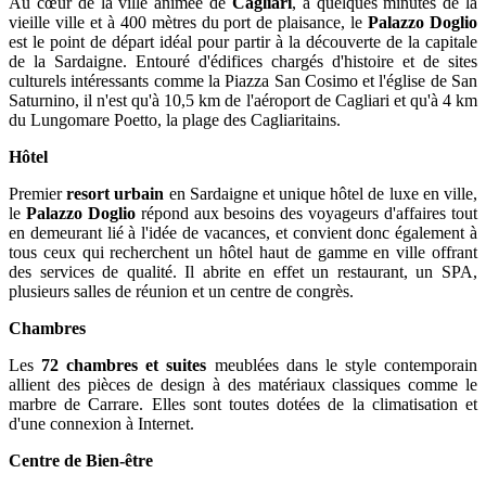
Au cœur de la ville animée de
Cagliari
, à quelques minutes de la
vieille ville et à 400 mètres du port de plaisance, le
Palazzo Doglio
est le point de départ idéal pour partir à la découverte de la capitale
de la Sardaigne. Entouré d'édifices chargés d'histoire et de sites
culturels intéressants comme la Piazza San Cosimo et l'église de San
Saturnino, il n'est qu'à 10,5 km de l'aéroport de Cagliari et qu'à 4 km
du Lungomare Poetto, la plage des Cagliaritains.
Hôtel
Premier
resort urbain
en Sardaigne et unique hôtel de luxe en ville,
le
Palazzo Doglio
répond aux besoins des voyageurs d'affaires tout
en demeurant lié à l'idée de vacances, et convient donc également à
tous ceux qui recherchent un hôtel haut de gamme en ville offrant
des services de qualité. Il abrite en effet un restaurant, un SPA,
plusieurs salles de réunion et un centre de congrès.
Chambres
Les
72 chambres
et suites
meublées dans le style contemporain
allient des pièces de design à des matériaux classiques comme le
marbre de Carrare. Elles sont toutes dotées de la climatisation et
d'une connexion à Internet.
Centre de Bien-être