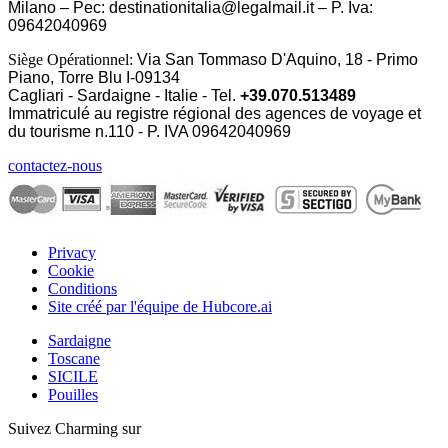
Milano – Pec: destinationitalia@legalmail.it – P. Iva:
09642040969
Siège Opérationnel:
Via San Tommaso D'Aquino, 18 - Primo
Piano, Torre Blu I-09134
Cagliari - Sardaigne - Italie - Tel.
+39.070.513489
Immatriculé au registre régional des agences de voyage et
du tourisme n.110 - P. IVA
09642040969
contactez-nous
Privacy
Cookie
Conditions
Site créé par l'équipe de Hubcore.ai
Sardaigne
Toscane
SICILE
Pouilles
Suivez Charming sur