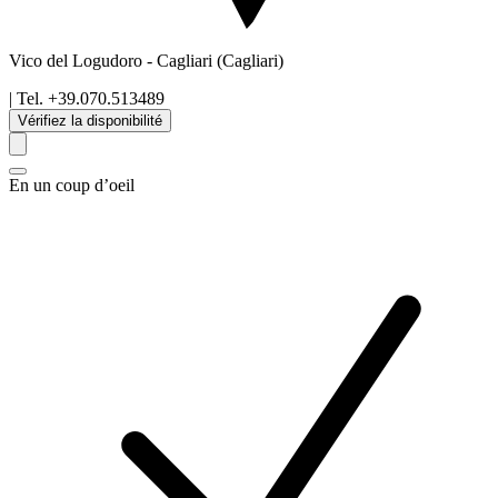
Vico del Logudoro
-
Cagliari
(Cagliari)
| Tel.
+39.070.513489
Vérifiez la disponibilité
En un coup d’oeil