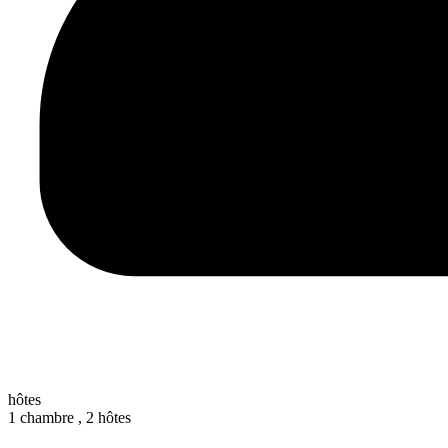
hôtes
1 chambre ,
2 hôtes