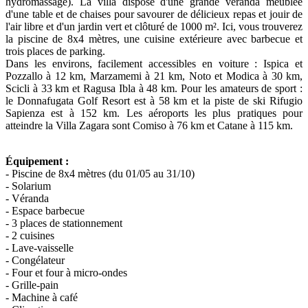
hydromassage). La villa dispose d'une grande véranda meublée
d'une table et de chaises pour savourer de délicieux repas et jouir de
l'air libre et d'un jardin vert et clôturé de 1000 m². Ici, vous trouverez
la piscine de 8x4 mètres, une cuisine extérieure avec barbecue et
trois places de parking.
Dans les environs, facilement accessibles en voiture : Ispica et
Pozzallo à 12 km, Marzamemi à 21 km, Noto et Modica à 30 km,
Scicli à 33 km et Ragusa Ibla à 48 km. Pour les amateurs de sport :
le Donnafugata Golf Resort est à 58 km et la piste de ski Rifugio
Sapienza est à 152 km. Les aéroports les plus pratiques pour
atteindre la Villa Zagara sont Comiso à 76 km et Catane à 115 km.
Équipement :
- Piscine de 8x4 mètres (du 01/05 au 31/10)
- Solarium
- Véranda
- Espace barbecue
- 3 places de stationnement
- 2 cuisines
- Lave-vaisselle
- Congélateur
- Four et four à micro-ondes
- Grille-pain
- Machine à café