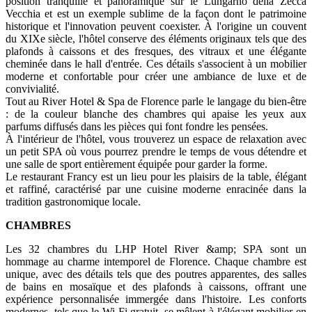
position tranquille et panoramique sur le Lungarno della Zecca
Vecchia et est un exemple sublime de la façon dont le patrimoine
historique et l'innovation peuvent coexister. À l'origine un couvent
du XIXe siècle, l'hôtel conserve des éléments originaux tels que des
plafonds à caissons et des fresques, des vitraux et une élégante
cheminée dans le hall d'entrée. Ces détails s'associent à un mobilier
moderne et confortable pour créer une ambiance de luxe et de
convivialité.
Tout au River Hotel & Spa de Florence parle le langage du bien-être
: de la couleur blanche des chambres qui apaise les yeux aux
parfums diffusés dans les pièces qui font fondre les pensées.
À l'intérieur de l'hôtel, vous trouverez un espace de relaxation avec
un petit SPA où vous pourrez prendre le temps de vous détendre et
une salle de sport entièrement équipée pour garder la forme.
Le restaurant Francy est un lieu pour les plaisirs de la table, élégant
et raffiné, caractérisé par une cuisine moderne enracinée dans la
tradition gastronomique locale.
CHAMBRES
Les 32 chambres du LHP Hotel River &amp; SPA sont un
hommage au charme intemporel de Florence. Chaque chambre est
unique, avec des détails tels que des poutres apparentes, des salles
de bains en mosaïque et des plafonds à caissons, offrant une
expérience personnalisée immergée dans l'histoire. Les conforts
modernes, tels que le Wi-Fi gratuit, se mêlent à l'élégant mobilier en