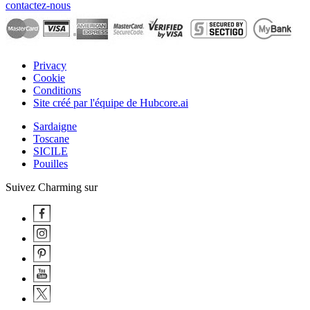
contactez-nous
Privacy
Cookie
Conditions
Site créé par l'équipe de Hubcore.ai
Sardaigne
Toscane
SICILE
Pouilles
Suivez Charming sur