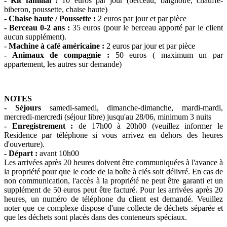
- Kit familial :
10 euros par jour (berceau, baignoire, chauffe-
biberon, poussette, chaise haute)
- Chaise haute / Poussette :
2 euros par jour et par pièce
- Berceau 0-2 ans :
35 euros (pour le berceau apporté par le client
aucun supplément).
- Machine à café américaine :
2 euros par jour et par pièce
- Animaux de compagnie :
50 euros ( maximum un par
appartement, les autres sur demande)
NOTES
- Séjours
samedi-samedi, dimanche-dimanche, mardi-mardi,
mercredi-mercredi (séjour libre) jusqu'au 28/06, minimum 3 nuits
- Enregistrement :
de 17h00 à 20h00 (veuillez informer le
Residence par téléphone si vous arrivez en dehors des heures
d'ouverture).
- Départ :
avant 10h00
Les arrivées après 20 heures doivent être communiquées à l'avance à
la propriété pour que le code de la boîte à clés soit délivré. En cas de
non communication, l'accès à la propriété ne peut être garanti et un
supplément de 50 euros peut être facturé. Pour les arrivées après 20
heures, un numéro de téléphone du client est demandé. Veuillez
noter que ce complexe dispose d'une collecte de déchets séparée et
que les déchets sont placés dans des conteneurs spéciaux.