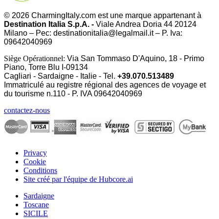
© 2026 CharmingItaly.com est une marque appartenant à
Destination Italia S.p.A. -
Viale Andrea Doria 44 20124
Milano – Pec: destinationitalia@legalmail.it – P. Iva:
09642040969
Siège Opérationnel:
Via San Tommaso D'Aquino, 18 - Primo
Piano, Torre Blu I-09134
Cagliari - Sardaigne - Italie - Tel.
+39.070.513489
Immatriculé au registre régional des agences de voyage et
du tourisme n.110 - P. IVA
09642040969
contactez-nous
Privacy
Cookie
Conditions
Site créé par l'équipe de Hubcore.ai
Sardaigne
Toscane
SICILE