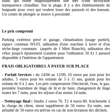
blanc qui borde magnifiquement une mer d'une incroyable
transparence cristalline. Sur la plage, il y a des établissements de
baignade pour ceux qui veulent louer des parasols et des transats.
Un centre de plongée se trouve à proximité.
Le prix comprend
Parking extérieur privé et garage, climatisation (usage partiel),
espace commun WI-FI, utilisation d'une machine à laver et d'un
sèche-linge communs (auprès de I Mirti Bianchi), utilisation des
vélos jusqu'à épuisement (caution pour l'utilisation 50 €) 1 parasol
disponible à l'intérieur de l'appartement.
FRAIS OBLIGATOIRES À PAYER SUR PLACE
- Forfait Services :
du 14/06 au 12/09, 10 euros par jour pour les
adultes, 5 euros pour les enfants de 3 à 11 ans, gratuit pour les
enfants de 0 à 2 ans. Les prix comprennent l'électricité, l'eau, le gaz,
première fourniture de linge de lit et de bain; changement de linge
toutes les 7 nuits, pour les séjours d'au moins 14 nuits.
- Nettoyage final :
Studio 2 euros 70, T2 4 euros 80. Kitchenette à
la charge du client, sinon supplément de 50 euros. En outre, une
pénalité de 50 euros est prévue en cas de non-livraison des déchets.