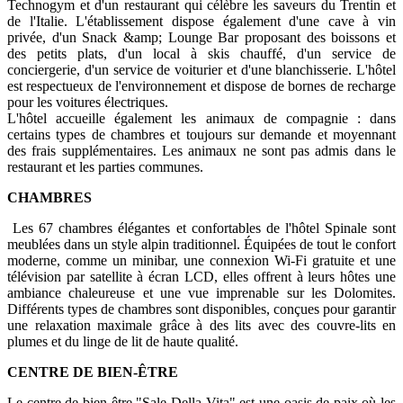
Technogym et d'un restaurant qui célèbre les saveurs du Trentin et
de l'Italie. L'établissement dispose également d'une cave à vin
privée, d'un Snack &amp; Lounge Bar proposant des boissons et
des petits plats, d'un local à skis chauffé, d'un service de
conciergerie, d'un service de voiturier et d'une blanchisserie. L'hôtel
est respectueux de l'environnement et dispose de bornes de recharge
pour les voitures électriques.
L'hôtel accueille également les animaux de compagnie : dans
certains types de chambres et toujours sur demande et moyennant
des frais supplémentaires. Les animaux ne sont pas admis dans le
restaurant et les parties communes.
CHAMBRES
Les 67 chambres élégantes et confortables de l'hôtel Spinale sont
meublées dans un style alpin traditionnel. Équipées de tout le confort
moderne, comme un minibar, une connexion Wi-Fi gratuite et une
télévision par satellite à écran LCD, elles offrent à leurs hôtes une
ambiance chaleureuse et une vue imprenable sur les Dolomites.
Différents types de chambres sont disponibles, conçues pour garantir
une relaxation maximale grâce à des lits avec des couvre-lits en
plumes et du linge de lit de haute qualité.
CENTRE DE BIEN-ÊTRE
Le centre de bien-être "Sale Della Vita" est une oasis de paix où les