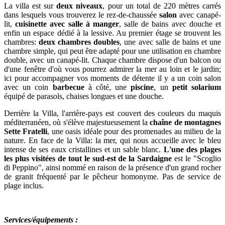
La villa est sur
deux niveaux
, pour un total de 220 mètres carrés
dans lesquels vous trouverez le rez-de-chaussée
salon
avec canapé-
lit,
cuisinette avec salle à manger
, salle de bains avec douche et
enfin un espace dédié à la lessive. Au premier étage se trouvent les
chambres:
deux chambres doubles
, une avec salle de bains et une
chambre simple, qui peut être adapté pour une utilisation en chambre
double, avec un canapé-lit. Chaque chambre dispose d'un balcon ou
d'une fenêtre d'où vous pourrez admirer la mer au loin et le jardin;
ici pour accompagner vos moments de détente il y a un coin salon
avec un coin
barbecue
à côté, une
piscine
, un
petit solarium
équipé de parasols, chaises longues et une douche.
Derrière la Villa, l'arrière-pays est couvert des couleurs du maquis
méditerranéen, où s'élève majestueusement la
chaîne de montagnes
Sette Fratelli
, une oasis idéale pour des promenades au milieu de la
nature. En face de la Villa: la mer, qui nous accueille avec le bleu
intense de ses eaux cristallines et un sable blanc.
L'une des plages
les plus visitées de tout le sud-est de la Sardaigne
est le "Scoglio
di Peppino", ainsi nommé en raison de la présence d'un grand rocher
de granit fréquenté par le pêcheur homonyme. Pas de service de
plage inclus.
Services/équipements :