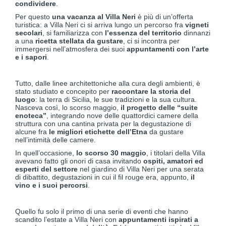
condividere
.
Per questo
una vacanza al Villa Neri
è più di un’offerta
turistica: a Villa Neri ci si arriva lungo un percorso fra
vigneti
secolari
, si familiarizza con
l’essenza del territorio
dinnanzi
a una
ricetta stellata da gustare
, ci si incontra per
immergersi nell’atmosfera dei suoi
appuntamenti con l’arte
e i sapori
.
Tutto, dalle linee architettoniche alla cura degli ambienti, è
stato studiato e concepito per
raccontare la storia del
luogo
: la terra di Sicilia, le sue tradizioni e la sua cultura.
Nasceva così, lo scorso maggio,
il progetto delle “suite
enoteca”
, integrando nove delle quattordici camere della
struttura con una cantina privata per la degustazione di
alcune fra
le migliori etichette dell’Etna
da gustare
nell’intimità delle camere.
In quell’occasione,
lo scorso 30 maggio
, i titolari della Villa
avevano fatto gli onori di casa invitando
ospiti, amatori ed
esperti del settore
nel giardino di Villa Neri per una serata
di dibattito, degustazioni in cui il fil rouge era, appunto,
il
vino e i suoi percorsi
.
Quello fu solo il primo di una serie di eventi che hanno
scandito l’estate a Villa Neri con
appuntamenti ispirati a