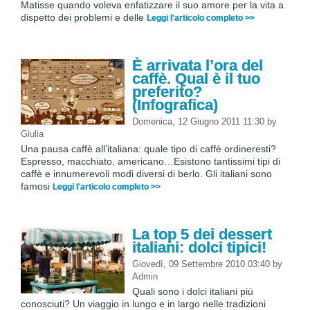
Matisse quando voleva enfatizzare il suo amore per la vita a
dispetto dei problemi e delle
Leggi l'articolo completo >>
È arrivata l’ora del
caffè. Qual è il tuo
preferito?
(Infografica)
Domenica, 12 Giugno 2011 11:30
by
Giulia
Una pausa caffè all’italiana: quale tipo di caffè ordineresti?
Espresso, macchiato, americano…Esistono tantissimi tipi di
caffè e innumerevoli modi diversi di berlo. Gli italiani sono
famosi
Leggi l'articolo completo >>
La top 5 dei dessert
italiani: dolci tipici!
Giovedì, 09 Settembre 2010 03:40
by
Admin
Quali sono i dolci italiani più
conosciuti? Un viaggio in lungo e in largo nelle tradizioni