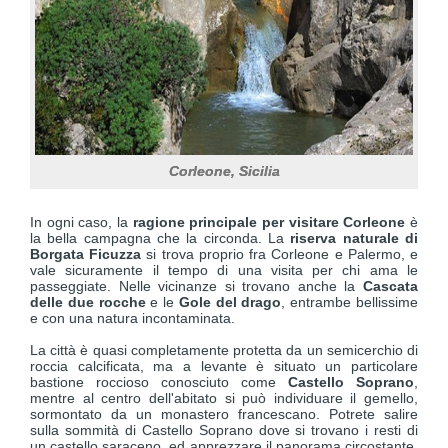
Corleone, Sicilia
In ogni caso, la
ragione principale per visitare Corleone
è
la bella campagna che la circonda. La
riserva naturale di
Borgata Ficuzza
si trova proprio fra Corleone e Palermo, e
vale sicuramente il tempo di una visita per chi ama le
passeggiate. Nelle vicinanze si trovano anche la
Cascata
delle due rocche
e le
Gole del drago
, entrambe bellissime
e con una natura incontaminata.
La città è quasi completamente protetta da un semicerchio di
roccia calcificata, ma a levante è situato un particolare
bastione roccioso conosciuto come
Castello Soprano
,
mentre al centro dell'abitato si può individuare il gemello,
sormontato da un monastero francescano. Potrete salire
sulla sommità di Castello Soprano dove si trovano i resti di
un castello saraceno, ed apprezzare il panorama circostante,