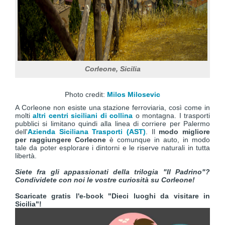
Corleone, Sicilia
Photo credit:
Milos Milosevic
A Corleone non esiste una stazione ferroviaria, così come in
molti
altri centri siciliani di collina
o montagna. I trasporti
pubblici si limitano quindi alla linea di corriere per Palermo
dell'
Azienda Siciliana Trasporti (AST)
. Il
modo migliore
per raggiungere Corleone
è comunque in auto, in modo
tale da poter esplorare i dintorni e le riserve naturali in tutta
libertà.
Siete fra gli appassionati della trilogia "Il Padrino"?
Condividete con noi le vostre curiosità su Corleone!
Scaricate gratis l'e-book "Dieci luoghi da visitare in
Sicilia"!