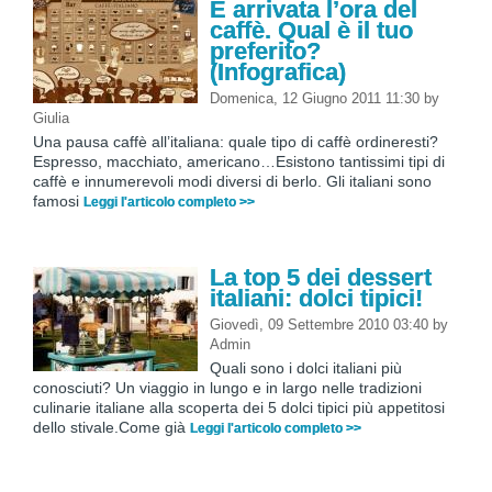
È arrivata l’ora del
caffè. Qual è il tuo
preferito?
(Infografica)
Domenica, 12 Giugno 2011 11:30
by
Giulia
Una pausa caffè all’italiana: quale tipo di caffè ordineresti?
Espresso, macchiato, americano…Esistono tantissimi tipi di
caffè e innumerevoli modi diversi di berlo. Gli italiani sono
famosi
Leggi l'articolo completo >>
La top 5 dei dessert
italiani: dolci tipici!
Giovedì, 09 Settembre 2010 03:40
by
Admin
Quali sono i dolci italiani più
conosciuti? Un viaggio in lungo e in largo nelle tradizioni
culinarie italiane alla scoperta dei 5 dolci tipici più appetitosi
dello stivale.Come già
Leggi l'articolo completo >>