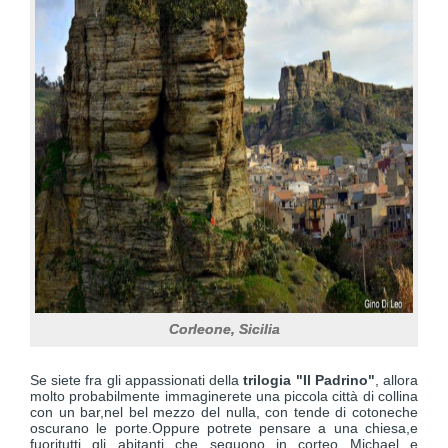
Corleone, Sicilia
Se siete fra gli appassionati della
trilogia "Il Padrino"
, allora
molto probabilmente immaginerete una piccola città di collina
con un bar,nel bel mezzo del nulla, con tende di cotoneche
oscurano le porte.Oppure potrete pensare a una chiesa,e
fuoritutti gli abitanti che seguono in corteo Michael e