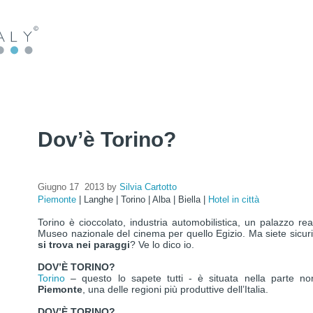
Dov’è Torino?
Giugno 17 2013 by
Silvia Cartotto
Piemonte
|
Langhe
|
Torino
|
Alba
|
Biella
|
Hotel in città
Torino è cioccolato, industria automobilistica, un palazzo re
Museo nazionale del cinema per quello Egizio. Ma siete sicur
si trova nei paraggi
? Ve lo dico io.
DOV’È TORINO?
Torino
– questo lo sapete tutti - è situata nella parte nord
Piemonte
, una delle regioni più produttive dell’Italia.
DOV’È TORINO?