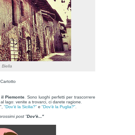
 Biella
a Cartotto
 il Piemonte
. Sono luoghi perfetti per trascorrere
al lago: venite a trovarci, ci darete ragione.
”,
“Dov’è la Sicilia?”
e
“Dov’è la Puglia?”
.
prossimi post "
Dov'è..."