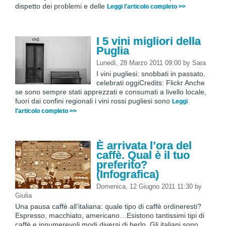
dispetto dei problemi e delle
Leggi l'articolo completo >>
I 5 vini migliori della
Puglia
Lunedì, 28 Marzo 2011 09:00
by
Sara
I vini pugliesi: snobbati in passato,
celebrati oggiCredits: Flickr Anche
se sono sempre stati apprezzati e consumati a livello locale,
fuori dai confini regionali i vini rossi pugliesi sono
Leggi
l'articolo completo >>
È arrivata l’ora del
caffè. Qual è il tuo
preferito?
(Infografica)
Domenica, 12 Giugno 2011 11:30
by
Giulia
Una pausa caffè all’italiana: quale tipo di caffè ordineresti?
Espresso, macchiato, americano…Esistono tantissimi tipi di
caffè e innumerevoli modi diversi di berlo. Gli italiani sono