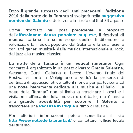
Dopo il grande successo degli anni precedenti,
l’edizione
2014 della notte della Taranta
si svolgerà nella
suggestiva
cornice del Salento
e delle zone limitrofe dal 5 al 23 agosto.
Come ricordato nel post precedente a proposito
dell’
affascinante danza popolare pugliese
, il
festival di
musica italiana
ha come scopo quello di diffondere e
valorizzare la musica popolare del Salento e la sua fusione
con altri generi musicali- dalla musica internazionale al rock,
dal jazz alla musica classica.
La notte della Taranta è un festival itinerante
. Ogni
concerto è organizzato in un posto diverso: Grecìa Salentina,
Alessano, Cursi, Galatina e Lecce. L’evento finale del
Festival si terrà a Melpignano e vedrà la presenza di
centinaia di appassionati da tutto il mondo per partecipare ad
una notte interamente dedicata alla musica e al ballo. “La
notte della Taranta” non si limita a trascinare i locali e i
visitatori nell’incanto della musica e del ballo, ma è anche
una
grande possibilità per scoprire il Salento
e
trascorrere una
vacanza in Puglia
a ritmo di musica.
Per ulteriori informazioni potete consultare il sito
http://www.nottedellataranta.it/
o contattare l’ufficio locale
del turismo.