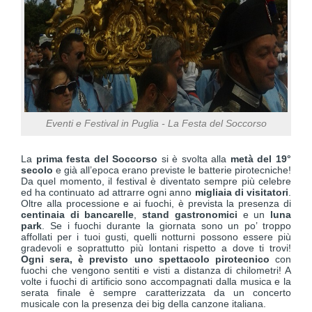
Eventi e Festival in Puglia - La Festa del Soccorso
La
prima festa del Soccorso
si è svolta alla
metà del 19°
secolo
e già all’epoca erano previste le batterie pirotecniche!
Da quel momento, il festival è diventato sempre più celebre
ed ha continuato ad attrarre ogni anno
migliaia di visitatori
.
Oltre alla processione e ai fuochi, è prevista la presenza di
centinaia di bancarelle
,
stand gastronomici
e un
luna
park
. Se i fuochi durante la giornata sono un po’ troppo
affollati per i tuoi gusti, quelli notturni possono essere più
gradevoli e soprattutto più lontani rispetto a dove ti trovi!
Ogni sera, è previsto uno spettacolo pirotecnico
con
fuochi che vengono sentiti e visti a distanza di chilometri! A
volte i fuochi di artificio sono accompagnati dalla musica e la
serata finale è sempre caratterizzata da un concerto
musicale con la presenza dei big della canzone italiana.