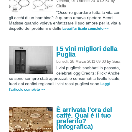
Venerdì, 01 Ottobre 2010 03:57
by
Giulia
“Occorre guardare tutta la vita con
gli occhi di un bambino”: è quanto amava ripetere Henri
Matisse quando voleva enfatizzare il suo amore per la vita a
dispetto dei problemi e delle
Leggi l'articolo completo >>
I 5 vini migliori della
Puglia
Lunedì, 28 Marzo 2011 09:00
by
Sara
I vini pugliesi: snobbati in passato,
celebrati oggiCredits: Flickr Anche
se sono sempre stati apprezzati e consumati a livello locale,
fuori dai confini regionali i vini rossi pugliesi sono
Leggi
l'articolo completo >>
È arrivata l’ora del
caffè. Qual è il tuo
preferito?
(Infografica)