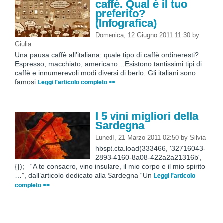
caffè. Qual è il tuo
preferito?
(Infografica)
Domenica, 12 Giugno 2011 11:30
by
Giulia
Una pausa caffè all’italiana: quale tipo di caffè ordineresti?
Espresso, macchiato, americano…Esistono tantissimi tipi di
caffè e innumerevoli modi diversi di berlo. Gli italiani sono
famosi
Leggi l'articolo completo >>
I 5 vini migliori della
Sardegna
Lunedì, 21 Marzo 2011 02:50
by
Silvia
hbspt.cta.load(333466, '32716043-
2893-4160-8a08-422a2a21316b',
{}); “A te consacro, vino insulare, il mio corpo e il mio spirito
…”, dall’articolo dedicato alla Sardegna “Un
Leggi l'articolo
completo >>